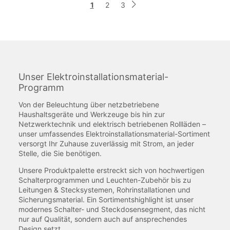
Seite
Sie
Seite
Seite
1
2
3
Seite
Weiter
lesen
gerade
die
Seite
Unser Elektroinstallationsmaterial-
Programm
Von der Beleuchtung über netzbetriebene
Haushaltsgeräte und Werkzeuge bis hin zur
Netzwerktechnik und elektrisch betriebenen Rollläden –
unser umfassendes Elektroinstallationsmaterial-Sortiment
versorgt Ihr Zuhause zuverlässig mit Strom, an jeder
Stelle, die Sie benötigen.
Unsere Produktpalette erstreckt sich von hochwertigen
Schalterprogrammen und Leuchten-Zubehör bis zu
Leitungen & Stecksystemen, Rohrinstallationen und
Sicherungsmaterial. Ein Sortimentshighlight ist unser
modernes Schalter- und Steckdosensegment, das nicht
nur auf Qualität, sondern auch auf ansprechendes
Design setzt.