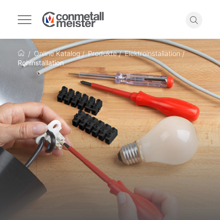
Navigation
umschalten
Suche
Online Katalog
Produkte
Elektroinstallation
Startseite
Rohinstallation