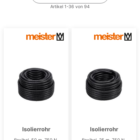
Artikel
1
-
36
von
94
Isolierrohr
Isolierrohr
flexibel, 50 m, 750 N,
flexibel, 25 m, 750 N,