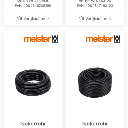
Art. Nr.: WU7480830
Art. Nr.: WU7463120
EAN: 4004646235259
EAN: 4004847463123
Vergleichen
Vergleichen
Isolierrohr
Isolierrohr