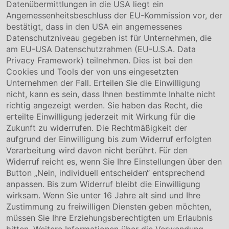
Datenübermittlungen in die USA liegt ein
Über uns
Angemessenheitsbeschluss der EU-Kommission vor, der
Compliance
bestätigt, dass in den USA ein angemessenes
Hinweisgebersystem
Datenschutzniveau gegeben ist für Unternehmen, die
Karriere
am EU-USA Datenschutzrahmen (EU-U.S.A. Data
Privacy Framework) teilnehmen. Dies ist bei den
Service & Kontakt
Cookies und Tools der von uns eingesetzten
Unternehmen der Fall. Erteilen Sie die Einwilligung
Kontakt
nicht, kann es sein, dass Ihnen bestimmte Inhalte nicht
Downloads
richtig angezeigt werden. Sie haben das Recht, die
Garantiebedingungen
erteilte Einwilligung jederzeit mit Wirkung für die
Zertifikate
Zukunft zu widerrufen. Die Rechtmäßigkeit der
aufgrund der Einwilligung bis zum Widerruf erfolgten
Rechtliches
Verarbeitung wird davon nicht berührt. Für den
Widerruf reicht es, wenn Sie Ihre Einstellungen über den
Impressum
AGB
Button „Nein, individuell entscheiden“ entsprechend
Datenschutz
anpassen. Bis zum Widerruf bleibt die Einwilligung
Cookie Einstellung
wirksam. Wenn Sie unter 16 Jahre alt sind und Ihre
Zustimmung zu freiwilligen Diensten geben möchten,
müssen Sie Ihre Erziehungsberechtigten um Erlaubnis