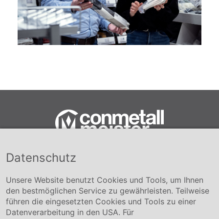
Datenschutz
Conmetall Meister GmbH
Hafenstraße 26 29223 Celle
+49 5141-180
Unsere Website benutzt Cookies und Tools, um Ihnen
info@conmetallmeister.de
den bestmöglichen Service zu gewährleisten. Teilweise
www.conmetallmeister.de
führen die eingesetzten Cookies und Tools zu einer
Unternehmen
Datenverarbeitung in den USA. Für