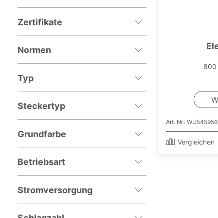
Zertifikate
El
Normen
800
Typ
W
Steckertyp
Art. Nr.: WU54595
Grundfarbe
Vergleichen
Betriebsart
Stromversorgung
Schlagzahl