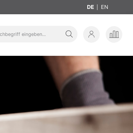
DE
EN
Suche
Mein
Produkte
zeuge
Sanitär
Werkzeug
Konto
vergleic