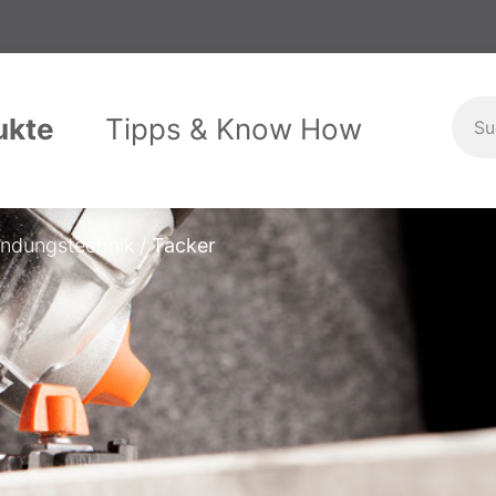
ukte
Tipps & Know How
stallation
itshandschuhe
Maschinen
Handbrausen
Garten & Haushalt
Schlagwerk
indungstechnik
Tacker