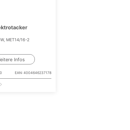
ektrotacker
 W, MET14/16-2
eitere Infos
60
EAN: 4004646237178