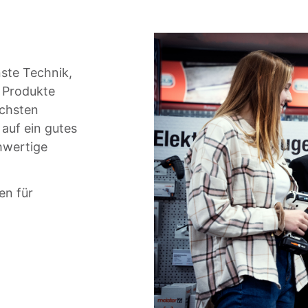
ste Technik,
e Produkte
öchsten
auf ein gutes
chwertige
en für