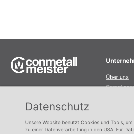
Unterne
Über uns
Complianc
Conmetall Meister GmbH
Hinweisge
Hafenstraße 26 29223 Celle
Datenschutz
Karriere
+49 5141-180
info@conmetallmeister.de
Unsere Website benutzt Cookies und Tools, um I
www.conmetallmeister.de
zu einer Datenverarbeitung in den USA. Für Dat