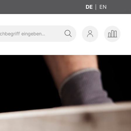
DE
EN
Suche
Mein
Produkte
zeuge
Sanitär
Werkzeug
Konto
vergleic