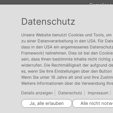
Complianc
Conmetall Meister GmbH
Hinweisge
Hafenstraße 26 29223 Celle
Datenschutz
Karriere
+49 5141-180
info@conmetallmeister.de
Unsere Website benutzt Cookies und Tools, um I
www.conmetallmeister.de
zu einer Datenverarbeitung in den USA. Für Dat
dass in den USA ein angemessenes Datenschutz
Framework) teilnehmen. Dies ist bei den Cookies
sein, dass Ihnen bestimmte Inhalte nicht richtig
widerrufen. Die Rechtmäßigkeit der aufgrund der
es, wenn Sie Ihre Einstellungen über den Button
Wenn Sie unter 16 Jahre alt sind und Ihre Zusti
Weitere Informationen über die Verwendung Ihre
Details anzeigen
Datenschutz
Impressum
Ja, alle erlauben
Alle nicht not