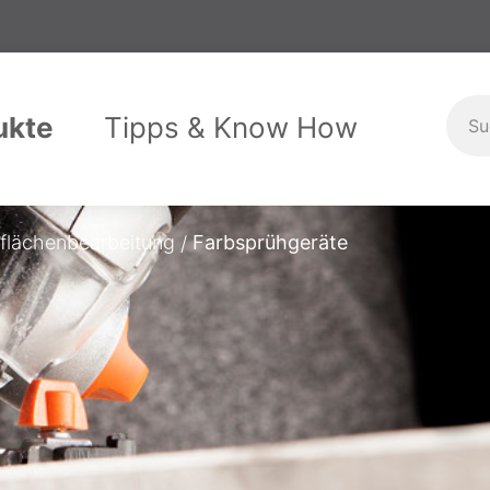
ukte
Tipps & Know How
stallation
itshandschuhe
Maschinen
Handbrausen
Garten & Haushalt
Schlagwerk
flächenbearbeitung
Farbsprühgeräte