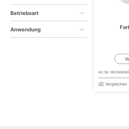
Betriebsart
Far
Anwendung
W
Art. Nr.: WU54609
Vergleichen