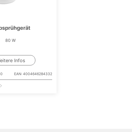
bsprühgerät
80 W
eitere Infos
00
EAN: 4004646284332