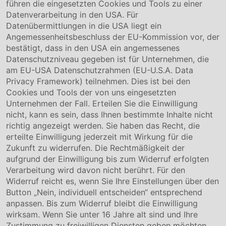
führen die eingesetzten Cookies und Tools zu einer
Unternehmen
Datenverarbeitung in den USA. Für
Datenübermittlungen in die USA liegt ein
Über uns
Angemessenheitsbeschluss der EU-Kommission vor, der
Compliance
bestätigt, dass in den USA ein angemessenes
Hinweisgebersystem
Datenschutzniveau gegeben ist für Unternehmen, die
Karriere
am EU-USA Datenschutzrahmen (EU-U.S.A. Data
Privacy Framework) teilnehmen. Dies ist bei den
Service & Kontakt
Cookies und Tools der von uns eingesetzten
Unternehmen der Fall. Erteilen Sie die Einwilligung
Kontakt
nicht, kann es sein, dass Ihnen bestimmte Inhalte nicht
Downloads
richtig angezeigt werden. Sie haben das Recht, die
Garantiebedingungen
erteilte Einwilligung jederzeit mit Wirkung für die
Zertifikate
Zukunft zu widerrufen. Die Rechtmäßigkeit der
aufgrund der Einwilligung bis zum Widerruf erfolgten
Rechtliches
Verarbeitung wird davon nicht berührt. Für den
Widerruf reicht es, wenn Sie Ihre Einstellungen über den
Impressum
AGB
Button „Nein, individuell entscheiden“ entsprechend
Datenschutz
anpassen. Bis zum Widerruf bleibt die Einwilligung
Cookie Einstellung
wirksam. Wenn Sie unter 16 Jahre alt sind und Ihre
Zustimmung zu freiwilligen Diensten geben möchten,