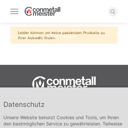
Navigation
umschalten
Suche
Online Katalog
Produkte
Garten & Haushalt
Startseite
Leider können wir keine passenden Produkte zu
Ersatzteile
ET für Besen & Bürsten
ihrer Auswahl finden.
Datenschutz
Conmetall Meister GmbH
Hafenstraße 26 29223 Celle
+49 5141-180
Unsere Website benutzt Cookies und Tools, um Ihnen
info@conmetallmeister.de
den bestmöglichen Service zu gewährleisten. Teilweise
www.conmetallmeister.de