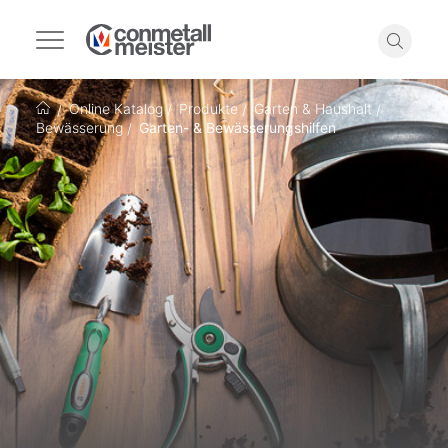
Navigation
umschalten
Suche
Online Katalog
Produkte
Garten & Haushalt
Startseite
Bewässerung
Garten- & Bewässerungshilfen