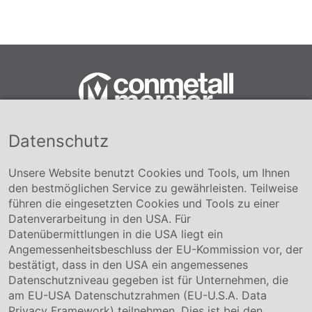
Datenschutz
Conmetall Meister GmbH
Hafenstraße 26 29223 Celle
+49 5141-180
Unsere Website benutzt Cookies und Tools, um Ihnen
info@conmetallmeister.de
den bestmöglichen Service zu gewährleisten. Teilweise
www.conmetallmeister.de
führen die eingesetzten Cookies und Tools zu einer
Unternehmen
Datenverarbeitung in den USA. Für
Datenübermittlungen in die USA liegt ein
Über uns
Angemessenheitsbeschluss der EU-Kommission vor, der
Compliance
bestätigt, dass in den USA ein angemessenes
Hinweisgebersystem
Datenschutzniveau gegeben ist für Unternehmen, die
Karriere
am EU-USA Datenschutzrahmen (EU-U.S.A. Data
Privacy Framework) teilnehmen. Dies ist bei den