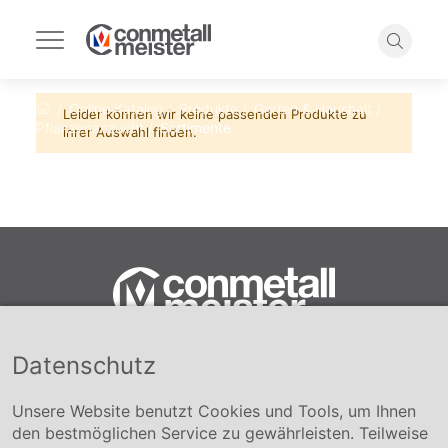
Navigation
umschalten
Suche
Online Katalog
Produkte
Garten & Haushalt
Startseite
Leider können wir keine passenden Produkte zu
Pflanzenanzucht
Sortimente
ihrer Auswahl finden.
Datenschutz
Conmetall Meister GmbH
Hafenstraße 26 29223 Celle
+49 5141-180
Unsere Website benutzt Cookies und Tools, um Ihnen
info@conmetallmeister.de
den bestmöglichen Service zu gewährleisten. Teilweise
www.conmetallmeister.de