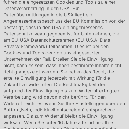
führen die eingesetzten Cookies und Tools zu einer
Unternehmen
Datenverarbeitung in den USA. Für
Datenübermittlungen in die USA liegt ein
Über uns
Angemessenheitsbeschluss der EU-Kommission vor, der
Compliance
bestätigt, dass in den USA ein angemessenes
Hinweisgebersystem
Datenschutzniveau gegeben ist für Unternehmen, die
Karriere
am EU-USA Datenschutzrahmen (EU-U.S.A. Data
Privacy Framework) teilnehmen. Dies ist bei den
Service & Kontakt
Cookies und Tools der von uns eingesetzten
Unternehmen der Fall. Erteilen Sie die Einwilligung
Kontakt
nicht, kann es sein, dass Ihnen bestimmte Inhalte nicht
Downloads
richtig angezeigt werden. Sie haben das Recht, die
Garantiebedingungen
erteilte Einwilligung jederzeit mit Wirkung für die
Zertifikate
Zukunft zu widerrufen. Die Rechtmäßigkeit der
aufgrund der Einwilligung bis zum Widerruf erfolgten
Rechtliches
Verarbeitung wird davon nicht berührt. Für den
Widerruf reicht es, wenn Sie Ihre Einstellungen über den
Impressum
AGB
Button „Nein, individuell entscheiden“ entsprechend
Datenschutz
anpassen. Bis zum Widerruf bleibt die Einwilligung
Cookie Einstellung
wirksam. Wenn Sie unter 16 Jahre alt sind und Ihre
Zustimmung zu freiwilligen Diensten geben möchten,