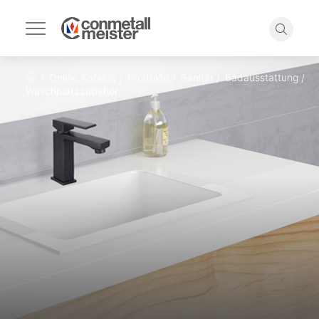
Navigation
umschalten
Suche
Online Katalog
Produkte
Sanitär
Badausstattung
Startseite
Waschplatzzubehör