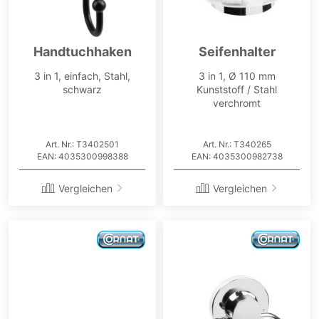
Handtuchhaken
Seifenhalter
3 in 1, einfach, Stahl,
3 in 1, Ø 110 mm
schwarz
Kunststoff / Stahl
verchromt
Art. Nr.: T3402501
Art. Nr.: T340265
EAN: 4035300998388
EAN: 4035300982738
Vergleichen
Vergleichen