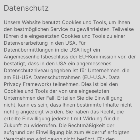
Datenschutz
Conmetall Meister GmbH
Hafenstraße 26 29223 Celle
+49 5141-180
Unsere Website benutzt Cookies und Tools, um Ihnen
info@conmetallmeister.de
den bestmöglichen Service zu gewährleisten. Teilweise
www.conmetallmeister.de
führen die eingesetzten Cookies und Tools zu einer
Unternehmen
Datenverarbeitung in den USA. Für
Datenübermittlungen in die USA liegt ein
Über uns
Angemessenheitsbeschluss der EU-Kommission vor, der
Compliance
bestätigt, dass in den USA ein angemessenes
Hinweisgebersystem
Datenschutzniveau gegeben ist für Unternehmen, die
Karriere
am EU-USA Datenschutzrahmen (EU-U.S.A. Data
Privacy Framework) teilnehmen. Dies ist bei den
Service & Kontakt
Cookies und Tools der von uns eingesetzten
Unternehmen der Fall. Erteilen Sie die Einwilligung
Kontakt
nicht, kann es sein, dass Ihnen bestimmte Inhalte nicht
Downloads
richtig angezeigt werden. Sie haben das Recht, die
Garantiebedingungen
erteilte Einwilligung jederzeit mit Wirkung für die
Zertifikate
Zukunft zu widerrufen. Die Rechtmäßigkeit der
aufgrund der Einwilligung bis zum Widerruf erfolgten
Rechtliches
Verarbeitung wird davon nicht berührt. Für den