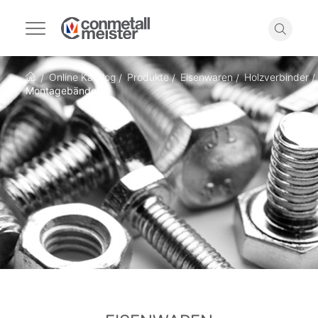
Navigation
umschalten
Suche
Online Katalog
Produkte
Eisenwaren
Holzverbinder
Startseite
Montagebänder