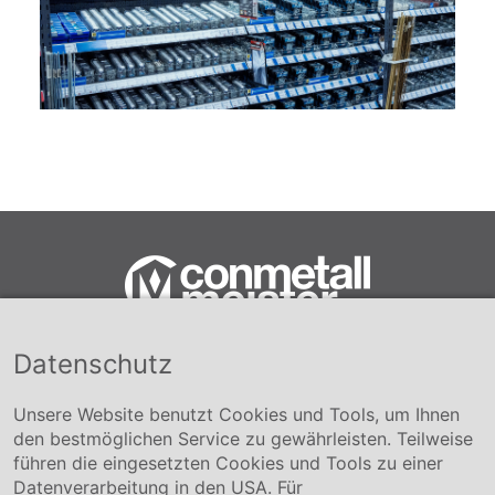
Datenschutz
Conmetall Meister GmbH
Hafenstraße 26 29223 Celle
+49 5141-180
Unsere Website benutzt Cookies und Tools, um Ihnen
info@conmetallmeister.de
den bestmöglichen Service zu gewährleisten. Teilweise
www.conmetallmeister.de
führen die eingesetzten Cookies und Tools zu einer
Unternehmen
Datenverarbeitung in den USA. Für