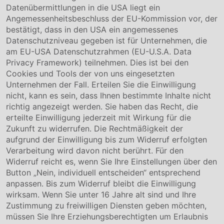
Datenübermittlungen in die USA liegt ein
Über uns
Angemessenheitsbeschluss der EU-Kommission vor, der
Compliance
bestätigt, dass in den USA ein angemessenes
Hinweisgebersystem
Datenschutzniveau gegeben ist für Unternehmen, die
Karriere
am EU-USA Datenschutzrahmen (EU-U.S.A. Data
Privacy Framework) teilnehmen. Dies ist bei den
Service & Kontakt
Cookies und Tools der von uns eingesetzten
Unternehmen der Fall. Erteilen Sie die Einwilligung
Kontakt
nicht, kann es sein, dass Ihnen bestimmte Inhalte nicht
Downloads
richtig angezeigt werden. Sie haben das Recht, die
Garantiebedingungen
erteilte Einwilligung jederzeit mit Wirkung für die
Zertifikate
Zukunft zu widerrufen. Die Rechtmäßigkeit der
aufgrund der Einwilligung bis zum Widerruf erfolgten
Rechtliches
Verarbeitung wird davon nicht berührt. Für den
Widerruf reicht es, wenn Sie Ihre Einstellungen über den
Impressum
AGB
Button „Nein, individuell entscheiden“ entsprechend
Datenschutz
anpassen. Bis zum Widerruf bleibt die Einwilligung
Cookie Einstellung
wirksam. Wenn Sie unter 16 Jahre alt sind und Ihre
Zustimmung zu freiwilligen Diensten geben möchten,
müssen Sie Ihre Erziehungsberechtigten um Erlaubnis