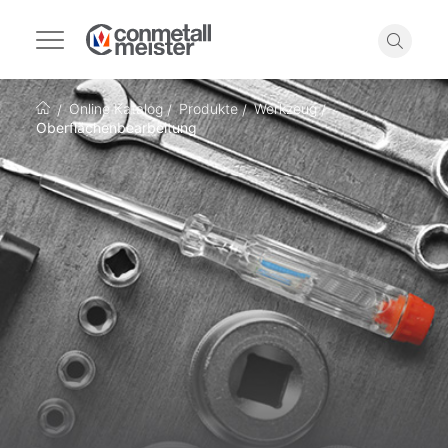
Navigation
umschalten
Suche
Online Katalog
Produkte
Werkzeug
Startseite
Oberflächenbearbeitung