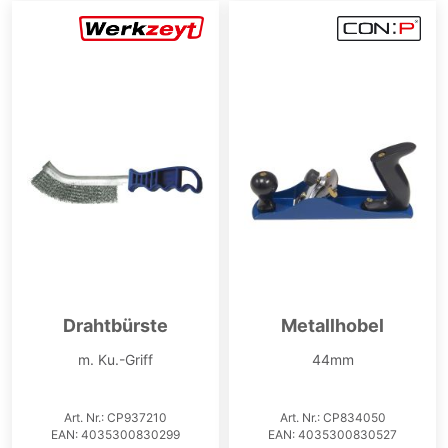
Drahtbürste
Metallhobel
m. Ku.-Griff
44mm
Art. Nr.: CP937210
Art. Nr.: CP834050
EAN: 4035300830299
EAN: 4035300830527