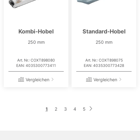
Kombi-Hobel
Standard-Hobel
250 mm
250 mm
Art. Nr.: COXT898080
Art. Nr.: COXT898075
EAN: 4035300773411
EAN: 4035300773428
Vergleichen
Vergleichen
Seite
Sie
Seite
Seite
Seite
Seite
1
2
3
4
5
Seite
Weiter
lesen
gerade
die
Seite