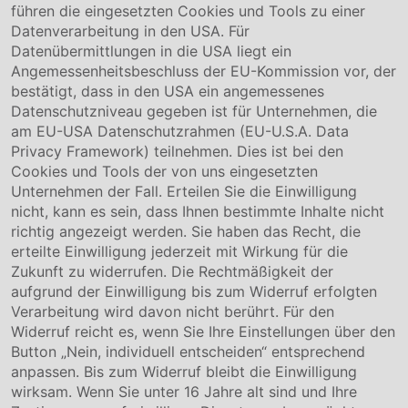
www.conmetallmeister.de
führen die eingesetzten Cookies und Tools zu einer
Unternehmen
Datenverarbeitung in den USA. Für
Datenübermittlungen in die USA liegt ein
Über uns
Angemessenheitsbeschluss der EU-Kommission vor, der
Compliance
bestätigt, dass in den USA ein angemessenes
Hinweisgebersystem
Datenschutzniveau gegeben ist für Unternehmen, die
Karriere
am EU-USA Datenschutzrahmen (EU-U.S.A. Data
Privacy Framework) teilnehmen. Dies ist bei den
Service & Kontakt
Cookies und Tools der von uns eingesetzten
Unternehmen der Fall. Erteilen Sie die Einwilligung
Kontakt
nicht, kann es sein, dass Ihnen bestimmte Inhalte nicht
Downloads
richtig angezeigt werden. Sie haben das Recht, die
Garantiebedingungen
erteilte Einwilligung jederzeit mit Wirkung für die
Zertifikate
Zukunft zu widerrufen. Die Rechtmäßigkeit der
aufgrund der Einwilligung bis zum Widerruf erfolgten
Rechtliches
Verarbeitung wird davon nicht berührt. Für den
Widerruf reicht es, wenn Sie Ihre Einstellungen über den
Impressum
AGB
Button „Nein, individuell entscheiden“ entsprechend
Datenschutz
anpassen. Bis zum Widerruf bleibt die Einwilligung
Cookie Einstellung
wirksam. Wenn Sie unter 16 Jahre alt sind und Ihre