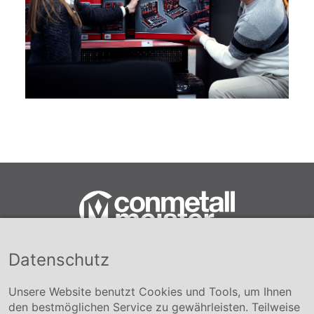
Datenschutz
Conmetall Meister GmbH
Hafenstraße 26 29223 Celle
+49 5141-180
Unsere Website benutzt Cookies und Tools, um Ihnen
info@conmetallmeister.de
den bestmöglichen Service zu gewährleisten. Teilweise