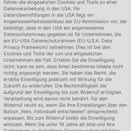
führen die eingesetzten Cookies und Tools zu einer
Unternehmen
Datenverarbeitung in den USA. Für
Datenübermittlungen in die USA liegt ein
Über uns
Angemessenheitsbeschluss der EU-Kommission vor, der
Compliance
bestätigt, dass in den USA ein angemessenes
Hinweisgebersystem
Datenschutzniveau gegeben ist für Unternehmen, die
Karriere
am EU-USA Datenschutzrahmen (EU-U.S.A. Data
Privacy Framework) teilnehmen. Dies ist bei den
Service & Kontakt
Cookies und Tools der von uns eingesetzten
Unternehmen der Fall. Erteilen Sie die Einwilligung
Kontakt
nicht, kann es sein, dass Ihnen bestimmte Inhalte nicht
Downloads
richtig angezeigt werden. Sie haben das Recht, die
Garantiebedingungen
erteilte Einwilligung jederzeit mit Wirkung für die
Zertifikate
Zukunft zu widerrufen. Die Rechtmäßigkeit der
aufgrund der Einwilligung bis zum Widerruf erfolgten
Rechtliches
Verarbeitung wird davon nicht berührt. Für den
Widerruf reicht es, wenn Sie Ihre Einstellungen über den
Impressum
AGB
Button „Nein, individuell entscheiden“ entsprechend
Datenschutz
anpassen. Bis zum Widerruf bleibt die Einwilligung
Cookie Einstellung
wirksam. Wenn Sie unter 16 Jahre alt sind und Ihre
Zustimmung zu freiwilligen Diensten geben möchten,