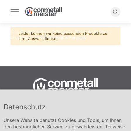
Navigation
umschalten
Suche
Online Katalog
Produkte
Garten & Haushalt
Startseite
Leider können wir keine passenden Produkte zu
Ersatzteile
ET für Pavillons & Pergolas
ihrer Auswahl finden.
Datenschutz
Conmetall Meister GmbH
Hafenstraße 26 29223 Celle
+49 5141-180
Unsere Website benutzt Cookies und Tools, um Ihnen
info@conmetallmeister.de
den bestmöglichen Service zu gewährleisten. Teilweise
www.conmetallmeister.de